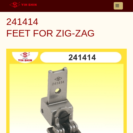
首頁
241414
關於邑新
FEET FOR ZIG-ZAG
產品資訊
詢問車
聯絡我們
語系選擇
電子型錄