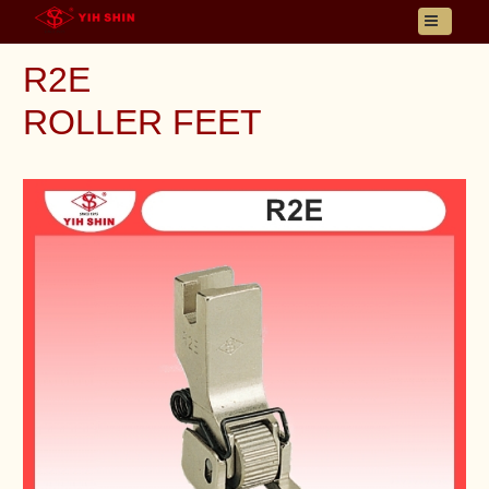
首頁
R2E
關於邑新
ROLLER FEET
產品資訊
詢問車
聯絡我們
語系選擇
電子型錄